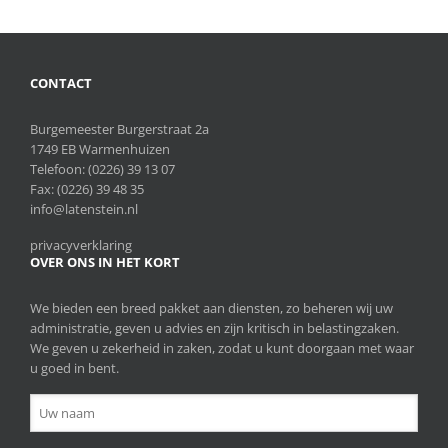
CONTACT
Burgemeester Burgerstraat 2a
1749 EB Warmenhuizen
Telefoon:
(0226) 39 13 07
Fax: (0226) 39 48 35
info@latenstein.nl
privacyverklaring
OVER ONS IN HET KORT
We bieden een breed pakket aan diensten, zo beheren wij uw
administratie, geven u advies en zijn kritisch in belastingzaken.
We geven u zekerheid in zaken, zodat u kunt doorgaan met waar
u goed in bent.