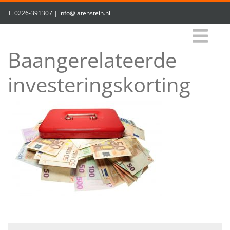
T.
0226-391307
|
info@latenstein.nl
Baangerelateerde
investeringskorting