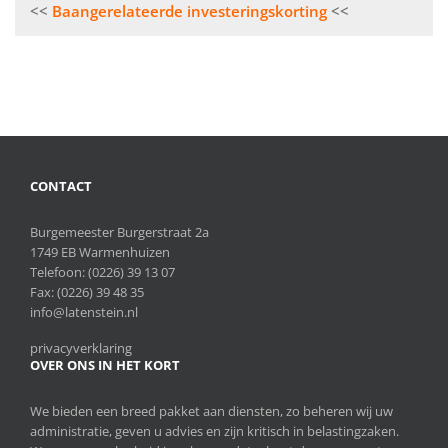
Bericht
Baangerelateerde investeringskorting
navigatie
CONTACT
Burgemeester Burgerstraat 2a
1749 EB Warmenhuizen
Telefoon:
(0226) 39 13 07
Fax: (0226) 39 48 35
info@latenstein.nl
privacyverklaring
OVER ONS IN HET KORT
We bieden een breed pakket aan diensten, zo beheren wij uw
administratie, geven u advies en zijn kritisch in belastingzaken.