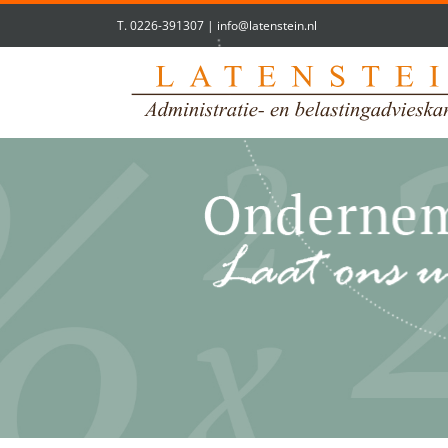
T.
0226-391307
|
info@latenstein.nl