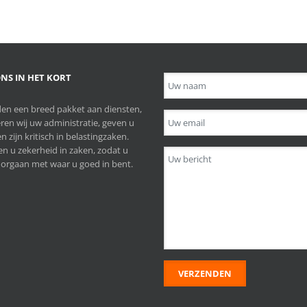
NS IN HET KORT
en een breed pakket aan diensten,
ren wij uw administratie, geven u
n zijn kritisch in belastingzaken.
n u zekerheid in zaken, zodat u
orgaan met waar u goed in bent.