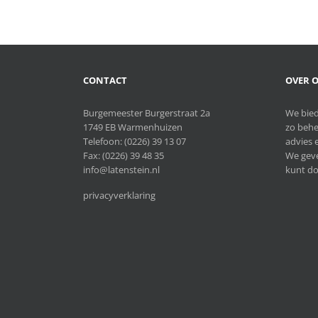
CONTACT
OVER O
Burgemeester Burgerstraat 2a
We bied
1749 EB Warmenhuizen
zo behe
Telefoon:
(0226) 39 13 07
advies e
Fax: (0226) 39 48 35
We geve
info@latenstein.nl
kunt do
privacyverklaring