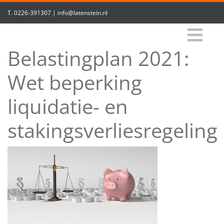
T.
0226-391307
|
info@latenstein.nl
Belastingplan 2021:
Wet beperking
liquidatie- en
stakingsverliesregeling