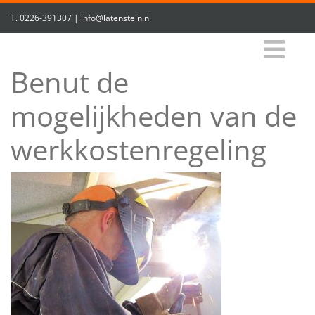
T.
0226-391307
|
info@latenstein.nl
Benut de
mogelijkheden van de
werkkostenregeling