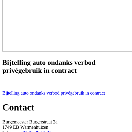
Bijtelling auto ondanks verbod
privégebruik in contract
Bericht
Bijtelling auto ondanks verbod privégebruik in contract
navigatie
Contact
Burgemeester Burgerstraat 2a
1749 EB Warmenhuizen