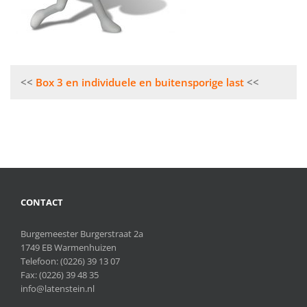
Bericht
Box 3 en individuele en buitensporige last
navigatie
CONTACT
Burgemeester Burgerstraat 2a
1749 EB Warmenhuizen
Telefoon:
(0226) 39 13 07
Fax: (0226) 39 48 35
info@latenstein.nl