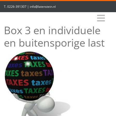
T.
0226-391307
|
info@latenstein.nl
Box 3 en individuele
en buitensporige last