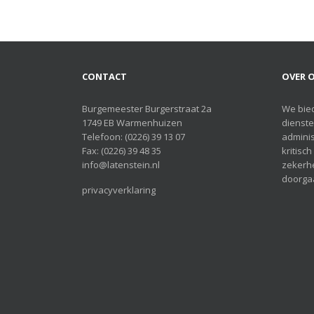
CONTACT
OVER O
Burgemeester Burgerstraat 2a
We bie
1749 EB Warmenhuizen
dienste
Telefoon:
(0226) 39 13 07
adminis
Fax: (0226) 39 48 35
kritisc
info@latenstein.nl
zekerhe
doorgaa
privacyverklaring