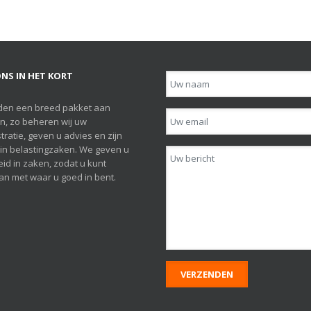
NS IN HET KORT
den een breed pakket aan
n, zo beheren wij uw
tratie, geven u advies en zijn
h in belastingzaken. We geven u
id in zaken, zodat u kunt
n met waar u goed in bent.