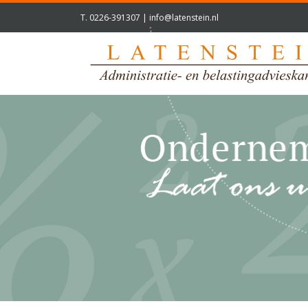
T.
0226-391307
|
info@latenstein.nl