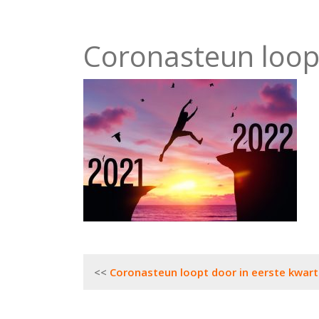
Coronasteun loopt
Bericht
Coronasteun loopt door in eerste kwart
navigatie