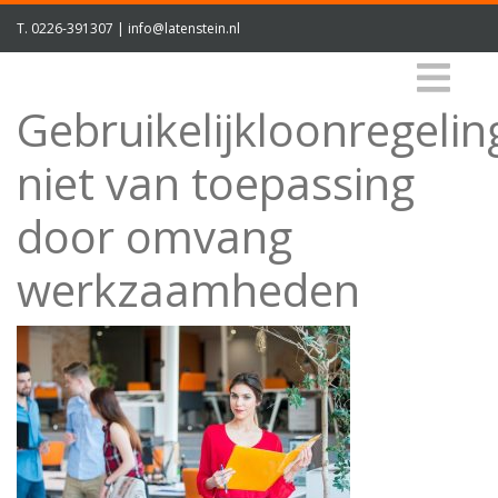
T.
0226-391307
|
info@latenstein.nl
Gebruikelijkloonregelin
niet van toepassing
door omvang
werkzaamheden