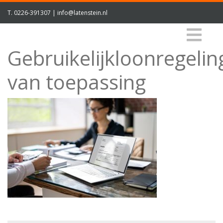
T.
0226-391307
|
info@latenstein.nl
Gebruikelijkloonregelin
van toepassing