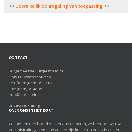
Bericht
Gebruikelijkloonregeling van toepassing
navigatie
CONTACT
Burgemeester Burgerstraat 2a
1749 EB Warmenhuizen
Telefoon:
(0226) 39 13 07
Fax: (0226) 39 48 35
info@latenstein.nl
privacyverklaring
OVER ONS IN HET KORT
We bieden een breed pakket aan diensten, zo beheren wij uw
administratie, geven u advies en zijn kritisch in belastingzaken.