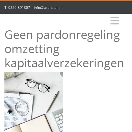
T.
0226-391307
|
info@latenstein.nl
Geen pardonregeling
omzetting
kapitaalverzekeringen