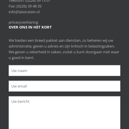
Telefoon:
(0226) 39 13 07
Fax: (0226) 39 48 35
info@latenstein.nl
privacyverklaring
OVER ONS IN HET KORT
We bieden een breed pakket aan diensten, zo beheren wij uw
administratie, geven u advies en zijn kritisch in belastingzaken.
We geven u zekerheid in zaken, zodat u kunt doorgaan met waar
u goed in bent.