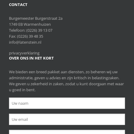
CONTACT
Burgemeester Burgerstraat 2a
1749 EB Warmenhuizen
Telefoon:
(0226) 39 13 07
Fax: (0226) 39 48 35
info@latenstein.nl
privacyverklaring
OVER ONS IN HET KORT
We bieden een breed pakket aan diensten, zo beheren wij uw
administratie, geven u advies en zijn kritisch in belastingzaken.
We geven u zekerheid in zaken, zodat u kunt doorgaan met waar
u goed in bent.