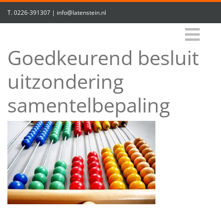
T.
0226-391307
|
info@latenstein.nl
Goedkeurend besluit
uitzondering
samentelbepaling