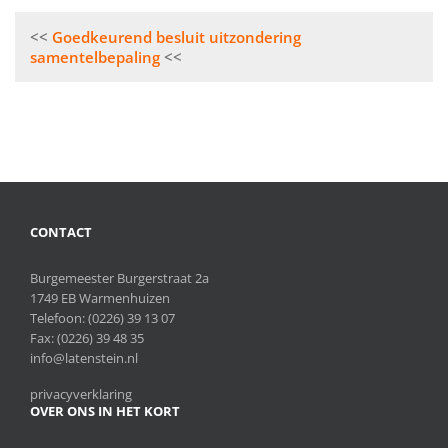
Bericht
Goedkeurend besluit uitzondering
navigatie
samentelbepaling
CONTACT
Burgemeester Burgerstraat 2a
1749 EB Warmenhuizen
Telefoon:
(0226) 39 13 07
Fax: (0226) 39 48 35
info@latenstein.nl
privacyverklaring
OVER ONS IN HET KORT