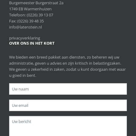
Burgemeester Burgerstraat 2a
1749 EB Warmenhuizen
Telefoon:
(0226) 39 13 07
Fax: (0226) 39 48 35
info@latenstein.nl
privacyverklaring
OVER ONS IN HET KORT
We bieden een breed pakket aan diensten, zo beheren wij uw
administratie, geven u advies en zijn kritisch in belastingzaken.
We geven u zekerheid in zaken, zodat u kunt doorgaan met waar
u goed in bent.