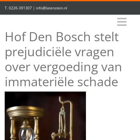
T.
0226-391307
|
info@latenstein.nl
Hof Den Bosch stelt
prejudiciële vragen
over vergoeding van
immateriële schade