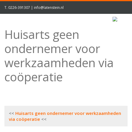
T.
0226-391307
|
info@latenstein.nl
Huisarts geen
ondernemer voor
werkzaamheden via
coöperatie
Bericht
Huisarts geen ondernemer voor werkzaamheden
navigatie
via coöperatie