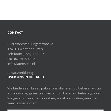
CONTACT
Burgemeester Burgerstraat 2a
1749 EB Warmenhuizen
Telefoon:
(0226) 39 13 07
Fax: (0226) 39 48 35
info@latenstein.nl
privacyverklaring
OVER ONS IN HET KORT
We bieden een breed pakket aan diensten, zo beheren wij uw
administratie, geven u advies en zijn kritisch in belastingzaken.
We geven u zekerheid in zaken, zodat u kunt doorgaan met
waar u goed in bent.