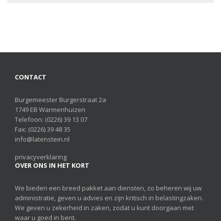
CONTACT
Burgemeester Burgerstraat 2a
1749 EB Warmenhuizen
Telefoon:
(0226) 39 13 07
Fax: (0226) 39 48 35
info@latenstein.nl
privacyverklaring
OVER ONS IN HET KORT
We bieden een breed pakket aan diensten, zo beheren wij uw
administratie, geven u advies en zijn kritisch in belastingzaken.
We geven u zekerheid in zaken, zodat u kunt doorgaan met
waar u goed in bent.