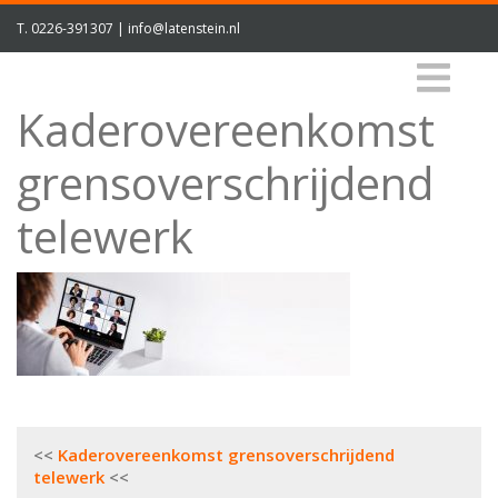
T.
0226-391307
|
info@latenstein.nl
Kaderovereenkomst
grensoverschrijdend
telewerk
Bericht
Kaderovereenkomst grensoverschrijdend
navigatie
telewerk