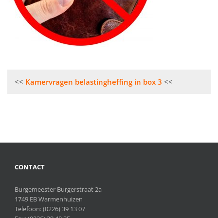
Bericht
Kamervragen belastingheffing in box 3
navigatie
CONTACT
Burgemeester Burgerstraat 2a
1749 EB Warmenhuizen
Telefoon:
(0226) 39 13 07