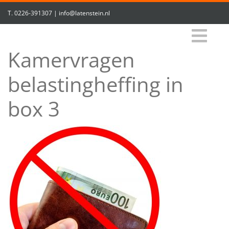
T.
0226-391307
|
info@latenstein.nl
Kamervragen
belastingheffing in
box 3