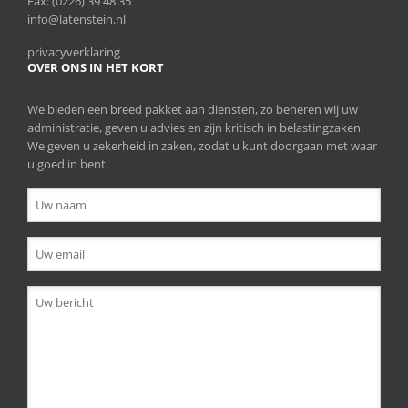
Fax: (0226) 39 48 35
info@latenstein.nl
privacyverklaring
OVER ONS IN HET KORT
We bieden een breed pakket aan diensten, zo beheren wij uw
administratie, geven u advies en zijn kritisch in belastingzaken.
We geven u zekerheid in zaken, zodat u kunt doorgaan met waar
u goed in bent.