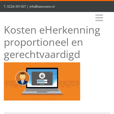
T.
0226-391307
|
info@latenstein.nl
Kosten eHerkenning
proportioneel en
gerechtvaardigd