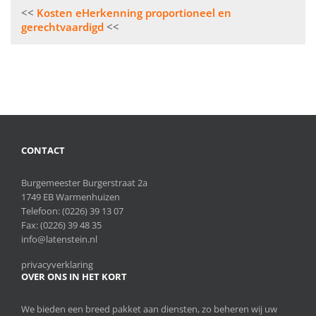
Bericht
Kosten eHerkenning proportioneel en
navigatie
gerechtvaardigd
CONTACT
Burgemeester Burgerstraat 2a
1749 EB Warmenhuizen
Telefoon:
(0226) 39 13 07
Fax: (0226) 39 48 35
info@latenstein.nl
privacyverklaring
OVER ONS IN HET KORT
We bieden een breed pakket aan diensten, zo beheren wij uw