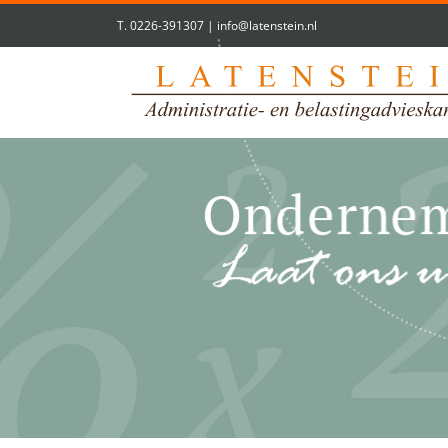
T.
0226-391307
|
info@latenstein.nl