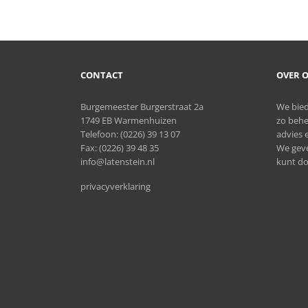
CONTACT
OVER O
Burgemeester Burgerstraat 2a
We bied
1749 EB Warmenhuizen
zo behe
Telefoon:
(0226) 39 13 07
advies e
Fax: (0226) 39 48 35
We geve
info@latenstein.nl
kunt do
privacyverklaring