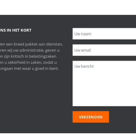
NS IN HET KORT
en een breed pakket aan diensten,
ren wij uw administratie, geven u
n zijn kritisch in belastingzaken.
n u zekerheid in zaken, zodat u
orgaan met waar u goed in bent.