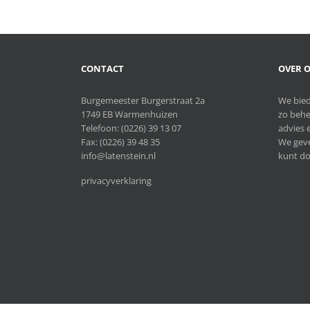
CONTACT
OVER O
Burgemeester Burgerstraat 2a
We bied
1749 EB Warmenhuizen
zo behe
Telefoon:
(0226) 39 13 07
advies e
Fax: (0226) 39 48 35
We geve
info@latenstein.nl
kunt do
privacyverklaring