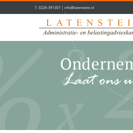
T.
0226-391307
|
info@latenstein.nl