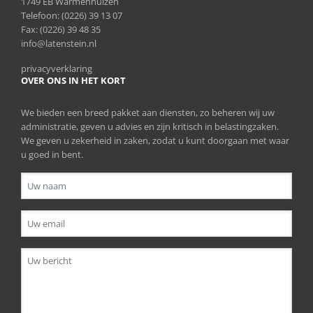
1749 EB Warmenhuizen
Telefoon:
(0226) 39 13 07
Fax: (0226) 39 48 35
info@latenstein.nl
privacyverklaring
OVER ONS IN HET KORT
We bieden een breed pakket aan diensten, zo beheren wij uw
administratie, geven u advies en zijn kritisch in belastingzaken.
We geven u zekerheid in zaken, zodat u kunt doorgaan met waar
u goed in bent.