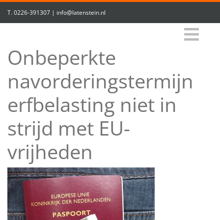
T.
0226-391307
|
info@latenstein.nl
Onbeperkte
navorderingstermijn
erfbelasting niet in
strijd met EU-
vrijheden