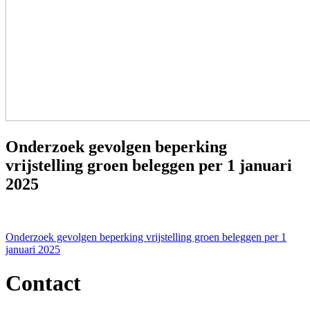
Onderzoek gevolgen beperking
vrijstelling groen beleggen per 1 januari
2025
Bericht
Onderzoek gevolgen beperking vrijstelling groen beleggen per 1
januari 2025
navigatie
Contact