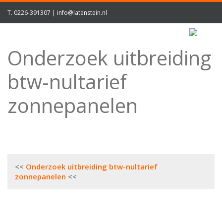
T.
0226-391307
|
info@latenstein.nl
Onderzoek uitbreiding
btw-nultarief
zonnepanelen
Bericht
Onderzoek uitbreiding btw-nultarief
navigatie
zonnepanelen