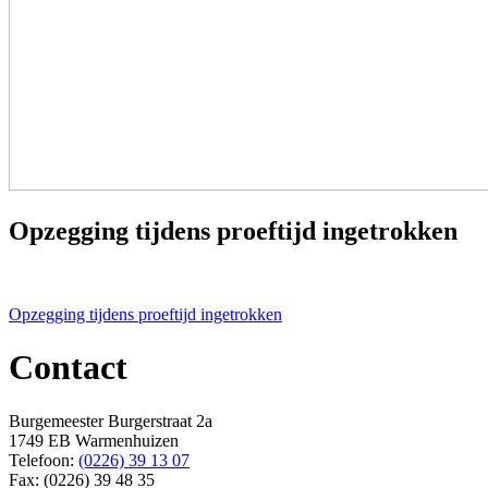
Opzegging tijdens proeftijd ingetrokken
Bericht
Opzegging tijdens proeftijd ingetrokken
navigatie
Contact
Burgemeester Burgerstraat 2a
1749 EB Warmenhuizen
Telefoon:
(0226) 39 13 07
Fax: (0226) 39 48 35