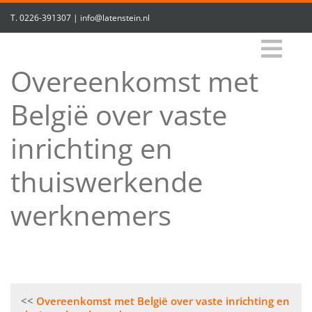
T.
0226-391307
|
info@latenstein.nl
Overeenkomst met
België over vaste
inrichting en
thuiswerkende
werknemers
Bericht
Overeenkomst met België over vaste inrichting en