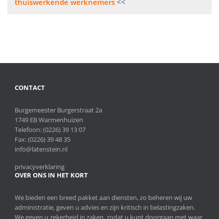
navigatie
thuiswerkende werknemers
CONTACT
Burgemeester Burgerstraat 2a
1749 EB Warmenhuizen
Telefoon:
(0226) 39 13 07
Fax: (0226) 39 48 35
info@latenstein.nl
privacyverklaring
OVER ONS IN HET KORT
We bieden een breed pakket aan diensten, zo beheren wij uw
administratie, geven u advies en zijn kritisch in belastingzaken.
We geven u zekerheid in zaken, zodat u kunt doorgaan met waar