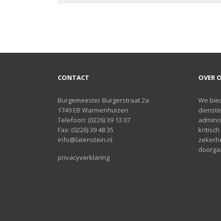
navigatie
CONTACT
OVER O
Burgemeester Burgerstraat 2a
We bie
1749 EB Warmenhuizen
dienste
Telefoon:
(0226) 39 13 07
adminis
Fax: (0226) 39 48 35
kritisc
info@latenstein.nl
zekerhe
doorgaa
privacyverklaring