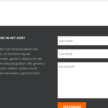
NS IN HET KORT
den een breed pakket aan
n, zo beheren wij uw
tratie, geven u advies en zijn
h in belastingzaken. We geven u
id in zaken, zodat u kunt
n met waar u goed in bent.