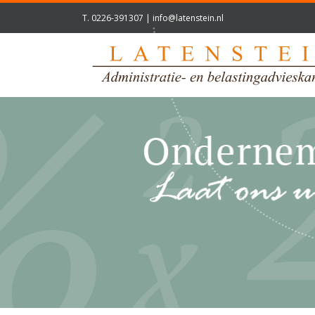
T.
0226-391307
|
info@latenstein.nl