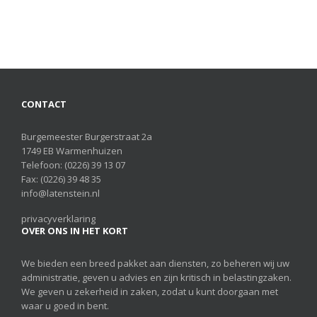
CONTACT
Burgemeester Burgerstraat 2a
1749 EB Warmenhuizen
Telefoon:
(0226) 39 13 07
Fax: (0226) 39 48 35
info@latenstein.nl
privacyverklaring
OVER ONS IN HET KORT
We bieden een breed pakket aan diensten, zo beheren wij uw
administratie, geven u advies en zijn kritisch in belastingzaken.
We geven u zekerheid in zaken, zodat u kunt doorgaan met
waar u goed in bent.