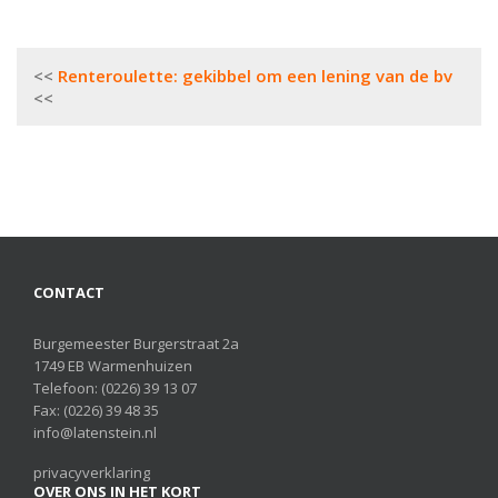
Bericht
Renteroulette: gekibbel om een lening van de bv
navigatie
CONTACT
Burgemeester Burgerstraat 2a
1749 EB Warmenhuizen
Telefoon:
(0226) 39 13 07
Fax: (0226) 39 48 35
info@latenstein.nl
privacyverklaring
OVER ONS IN HET KORT