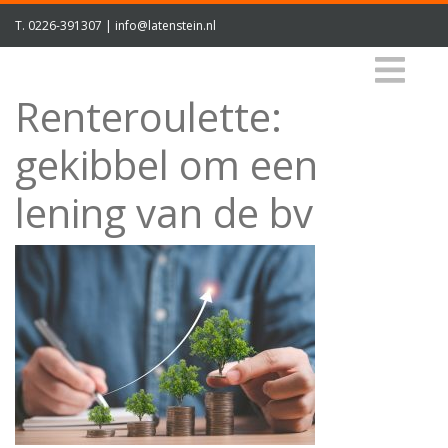
T.
0226-391307
|
info@latenstein.nl
Renteroulette:
gekibbel om een
lening van de bv