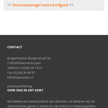
Bericht
Steunmaatregel varend erfgoed
navigatie
CONTACT
Burgemeester Burgerstraat 2a
1749 EB Warmenhuizen
Telefoon:
(0226) 39 13 07
Fax: (0226) 39 48 35
info@latenstein.nl
privacyverklaring
OVER ONS IN HET KORT
We bieden een breed pakket aan diensten, zo beheren wij uw
administratie, geven u advies en zijn kritisch in belastingzaken.