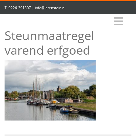
T.
0226-391307
|
info@latenstein.nl
Steunmaatregel
varend erfgoed