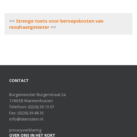
Bericht
Strenge toets voor beroepskosten van
navigatie
resultaatgenieter
CONTACT
Burgemeester Burgerstraat 2a
1749 EB Warmenhuizen
Telefoon:
(0226) 39 13 07
Fax: (0226) 39 48 35
info@latenstein.nl
privacyverklaring
OVER ONS IN HET KORT