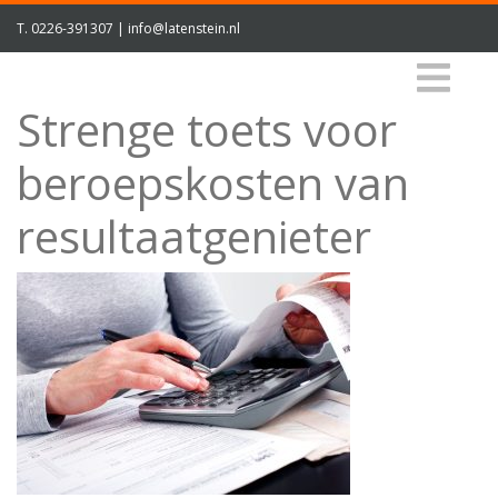
T.
0226-391307
|
info@latenstein.nl
Strenge toets voor
beroepskosten van
resultaatgenieter