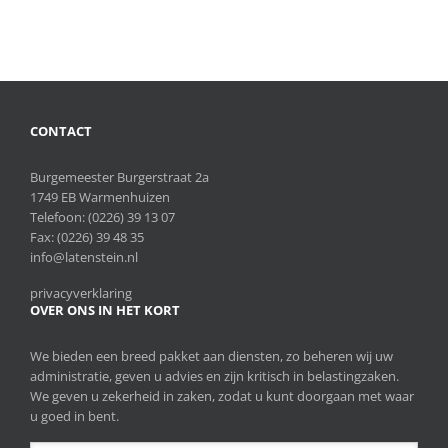
CONTACT
Burgemeester Burgerstraat 2a
1749 EB Warmenhuizen
Telefoon:
(0226) 39 13 07
Fax: (0226) 39 48 35
info@latenstein.nl
privacyverklaring
OVER ONS IN HET KORT
We bieden een breed pakket aan diensten, zo beheren wij uw
administratie, geven u advies en zijn kritisch in belastingzaken.
We geven u zekerheid in zaken, zodat u kunt doorgaan met waar
u goed in bent.