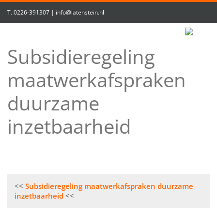
T.
0226-391307
|
info@latenstein.nl
Subsidieregeling
maatwerkafspraken
duurzame
inzetbaarheid
Bericht
Subsidieregeling maatwerkafspraken duurzame
navigatie
inzetbaarheid