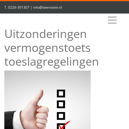
T.
0226-391307
|
info@latenstein.nl
Uitzonderingen
vermogenstoets
toeslagregelingen