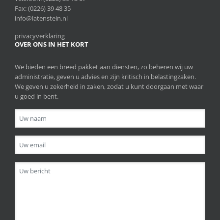
Fax: (0226) 39 48 35
info@latenstein.nl
privacyverklaring
OVER ONS IN HET KORT
We bieden een breed pakket aan diensten, zo beheren wij uw
administratie, geven u advies en zijn kritisch in belastingzaken.
We geven u zekerheid in zaken, zodat u kunt doorgaan met waar
u goed in bent.