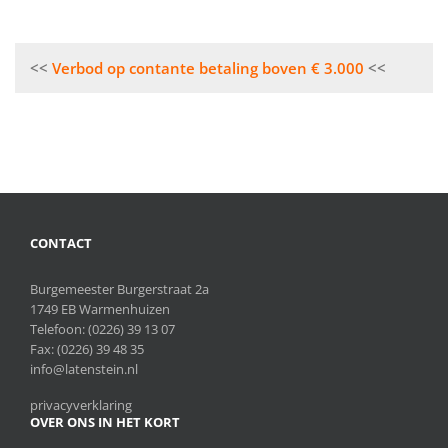
Bericht
Verbod op contante betaling boven € 3.000
navigatie
CONTACT
Burgemeester Burgerstraat 2a
1749 EB Warmenhuizen
Telefoon:
(0226) 39 13 07
Fax: (0226) 39 48 35
info@latenstein.nl
privacyverklaring
OVER ONS IN HET KORT