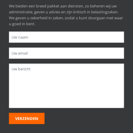
We bieden een breed pakket aan diensten, zo beheren wij uw
administratie, geven u advies en zijn kritisch in belastingzaken.
We geven u zekerheid in zaken, zodat u kunt doorgaan met waar
u goed in bent.