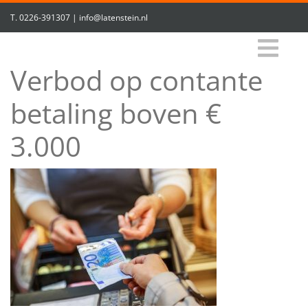
T.
0226-391307
|
info@latenstein.nl
Verbod op contante
betaling boven €
3.000