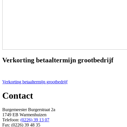
Verkorting betaaltermijn grootbedrijf
Bericht
Verkorting betaaltermijn grootbedrijf
navigatie
Contact
Burgemeester Burgerstraat 2a
1749 EB Warmenhuizen
Telefoon:
(0226) 39 13 07
Fax: (0226) 39 48 35