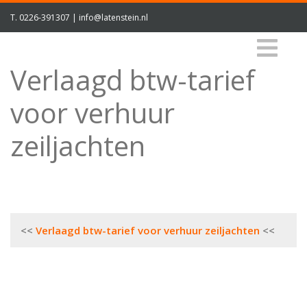
T.
0226-391307
|
info@latenstein.nl
Verlaagd btw-tarief
voor verhuur
zeiljachten
Bericht
Verlaagd btw-tarief voor verhuur zeiljachten
navigatie