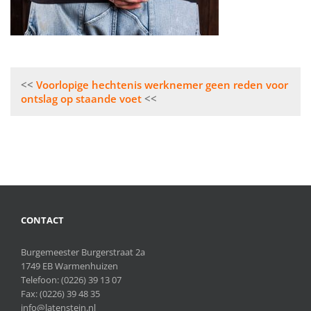
Bericht
Voorlopige hechtenis werknemer geen reden voor
navigatie
ontslag op staande voet
CONTACT
Burgemeester Burgerstraat 2a
1749 EB Warmenhuizen
Telefoon:
(0226) 39 13 07
Fax: (0226) 39 48 35
info@latenstein.nl