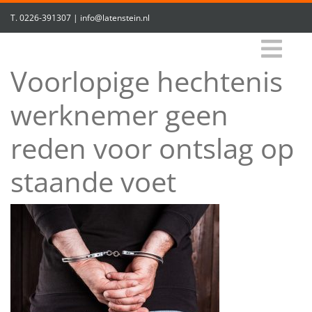
T.
0226-391307
|
info@latenstein.nl
Voorlopige hechtenis
werknemer geen
reden voor ontslag op
staande voet