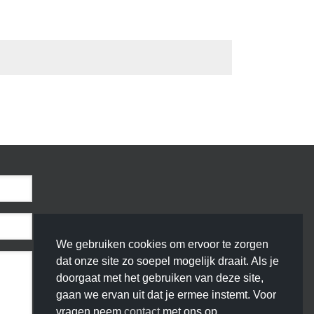
We gebruiken cookies om ervoor te zorgen
dat onze site zo soepel mogelijk draait. Als je
doorgaat met het gebruiken van deze site,
gaan we ervan uit dat je ermee instemt. Voor
vragen neem
contact
met ons op.