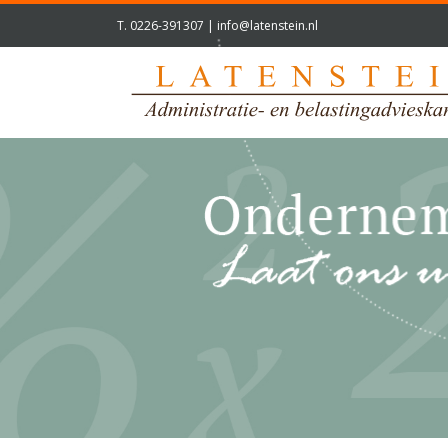
T.
0226-391307
|
info@latenstein.nl