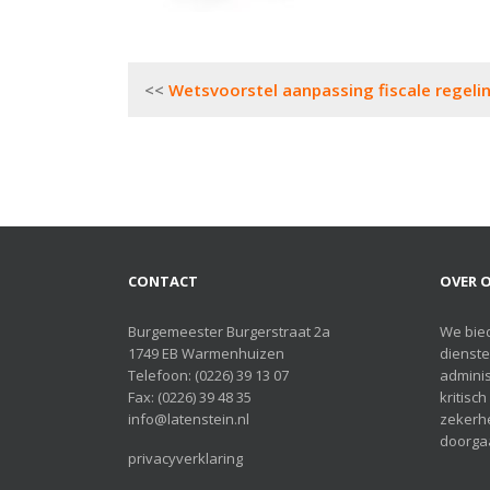
Bericht
Wetsvoorstel aanpassing fiscale rege
navigatie
CONTACT
OVER O
Burgemeester Burgerstraat 2a
We bie
1749 EB Warmenhuizen
dienste
Telefoon:
(0226) 39 13 07
adminis
Fax: (0226) 39 48 35
kritisc
info@latenstein.nl
zekerhe
doorgaa
privacyverklaring