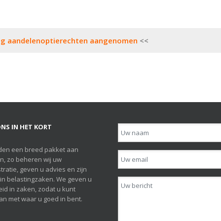
ling aandelenoptierechten aangenomen
NS IN HET KORT
den een breed pakket aan
n, zo beheren wij uw
tratie, geven u advies en zijn
h in belastingzaken. We geven u
id in zaken, zodat u kunt
n met waar u goed in bent.