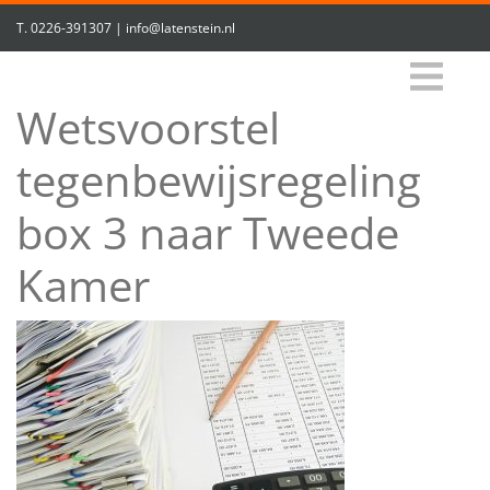
T.
0226-391307
|
info@latenstein.nl
Wetsvoorstel
tegenbewijsregeling
box 3 naar Tweede
Kamer