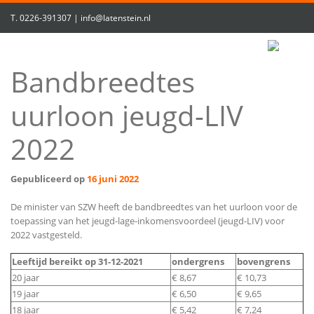
T.
0226-391307
|
info@latenstein.nl
Bandbreedtes
uurloon jeugd-LIV
2022
Gepubliceerd op
16 juni 2022
De minister van SZW heeft de bandbreedtes van het uurloon voor de
toepassing van het jeugd-lage-inkomensvoordeel (jeugd-LIV) voor
2022 vastgesteld.
Leeftijd bereikt op 31-12-2021
ondergrens
bovengrens
20 jaar
€ 8,67
€ 10,73
19 jaar
€ 6,50
€ 9,65
18 jaar
€ 5,42
€ 7,24