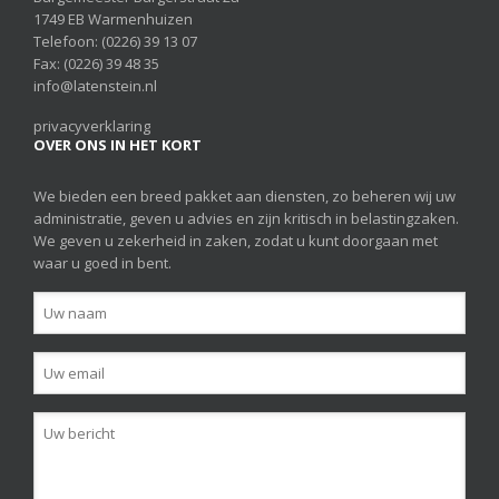
1749 EB Warmenhuizen
Telefoon:
(0226) 39 13 07
Fax: (0226) 39 48 35
info@latenstein.nl
privacyverklaring
OVER ONS IN HET KORT
We bieden een breed pakket aan diensten, zo beheren wij uw
administratie, geven u advies en zijn kritisch in belastingzaken.
We geven u zekerheid in zaken, zodat u kunt doorgaan met
waar u goed in bent.