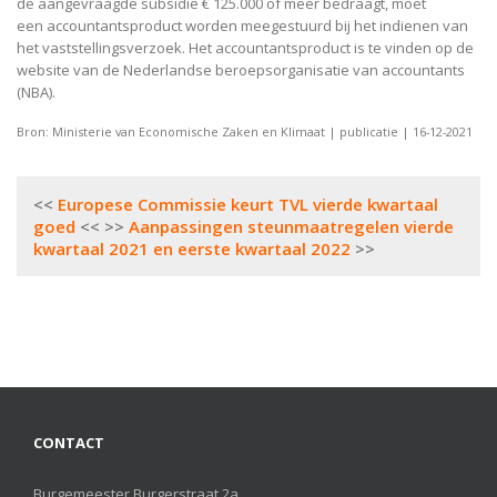
de aangevraagde subsidie € 125.000 of meer bedraagt, moet
een accountantsproduct worden meegestuurd bij het indienen van
het vaststellingsverzoek. Het accountantsproduct is te vinden op de
website van de Nederlandse beroepsorganisatie van accountants
(NBA).
Bron: Ministerie van Economische Zaken en Klimaat | publicatie | 16-12-2021
Bericht
Europese Commissie keurt TVL vierde kwartaal
navigatie
goed
Aanpassingen steunmaatregelen vierde
kwartaal 2021 en eerste kwartaal 2022
CONTACT
Burgemeester Burgerstraat 2a