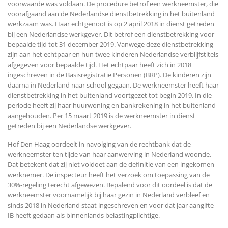
voorwaarde was voldaan. De procedure betrof een werkneemster, die
voorafgaand aan de Nederlandse dienstbetrekking in het buitenland
werkzaam was. Haar echtgenoot is op 2 april 2018 in dienst getreden
bij een Nederlandse werkgever. Dit betrof een dienstbetrekking voor
bepaalde tijd tot 31 december 2019. Vanwege deze dienstbetrekking
zijn aan het echtpaar en hun twee kinderen Nederlandse verblijfstitels
afgegeven voor bepaalde tijd. Het echtpaar heeft zich in 2018
ingeschreven in de Basisregistratie Personen (BRP). De kinderen zijn
daarna in Nederland naar school gegaan. De werkneemster heeft haar
dienstbetrekking in het buitenland voortgezet tot begin 2019. In die
periode heeft zij haar huurwoning en bankrekening in het buitenland
aangehouden. Per 15 maart 2019 is de werkneemster in dienst
getreden bij een Nederlandse werkgever.
Hof Den Haag oordeelt in navolging van de rechtbank dat de
werkneemster ten tijde van haar aanwerving in Nederland woonde.
Dat betekent dat zij niet voldoet aan de definitie van een ingekomen
werknemer. De inspecteur heeft het verzoek om toepassing van de
30%-regeling terecht afgewezen. Bepalend voor dit oordeel is dat de
werkneemster voornamelijk bij haar gezin in Nederland verbleef en
sinds 2018 in Nederland staat ingeschreven en voor dat jaar aangifte
IB heeft gedaan als binnenlands belastingplichtige.