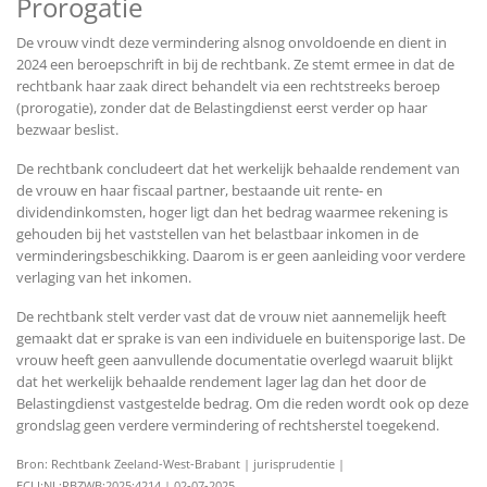
Prorogatie
De vrouw vindt deze vermindering alsnog onvoldoende en dient in
2024 een beroepschrift in bij de rechtbank. Ze stemt ermee in dat de
rechtbank haar zaak direct behandelt via een rechtstreeks beroep
(prorogatie), zonder dat de Belastingdienst eerst verder op haar
bezwaar beslist.
De rechtbank concludeert dat het werkelijk behaalde rendement van
de vrouw en haar fiscaal partner, bestaande uit rente- en
dividendinkomsten, hoger ligt dan het bedrag waarmee rekening is
gehouden bij het vaststellen van het belastbaar inkomen in de
verminderingsbeschikking. Daarom is er geen aanleiding voor verdere
verlaging van het inkomen.
De rechtbank stelt verder vast dat de vrouw niet aannemelijk heeft
gemaakt dat er sprake is van een individuele en buitensporige last. De
vrouw heeft geen aanvullende documentatie overlegd waaruit blijkt
dat het werkelijk behaalde rendement lager lag dan het door de
Belastingdienst vastgestelde bedrag. Om die reden wordt ook op deze
grondslag geen verdere vermindering of rechtsherstel toegekend.
Bron: Rechtbank Zeeland-West-Brabant | jurisprudentie |
ECLI:NL:RBZWB:2025:4214 | 02-07-2025