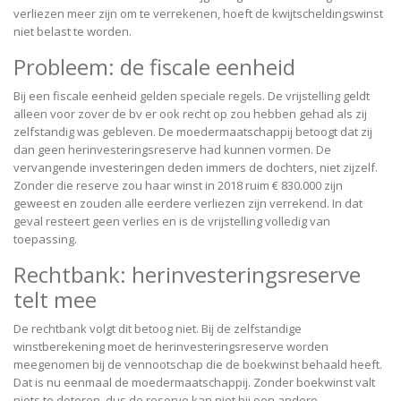
verliezen meer zijn om te verrekenen, hoeft de kwijtscheldingswinst
niet belast te worden.
Probleem: de fiscale eenheid
Bij een fiscale eenheid gelden speciale regels. De vrijstelling geldt
alleen voor zover de bv er ook recht op zou hebben gehad als zij
zelfstandig was gebleven. De moedermaatschappij betoogt dat zij
dan geen herinvesteringsreserve had kunnen vormen. De
vervangende investeringen deden immers de dochters, niet zijzelf.
Zonder die reserve zou haar winst in 2018 ruim € 830.000 zijn
geweest en zouden alle eerdere verliezen zijn verrekend. In dat
geval resteert geen verlies en is de vrijstelling volledig van
toepassing.
Rechtbank: herinvesteringsreserve
telt mee
De rechtbank volgt dit betoog niet. Bij de zelfstandige
winstberekening moet de herinvesteringsreserve worden
meegenomen bij de vennootschap die de boekwinst behaald heeft.
Dat is nu eenmaal de moedermaatschappij. Zonder boekwinst valt
niets te doteren, dus de reserve kan niet bij een andere