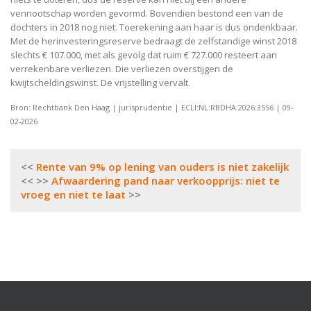
vennootschap worden gevormd. Bovendien bestond een van de
dochters in 2018 nog niet. Toerekening aan haar is dus ondenkbaar.
Met de herinvesteringsreserve bedraagt de zelfstandige winst 2018
slechts € 107.000, met als gevolg dat ruim € 727.000 resteert aan
verrekenbare verliezen. Die verliezen overstijgen de
kwijtscheldingswinst. De vrijstelling vervalt.
Bron: Rechtbank Den Haag | jurisprudentie | ECLI:NL:RBDHA:2026:3556 | 09-
02-2026
Bericht
Rente van 9% op lening van ouders is niet zakelijk
navigatie
Afwaardering pand naar verkoopprijs: niet te
vroeg en niet te laat