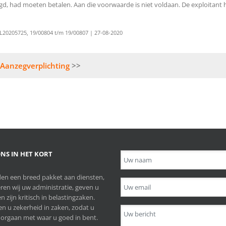
egd, had moeten betalen. Aan die voorwaarde is niet voldaan. De exploitant
20205725, 19/00804 t/m 19/00807 | 27-08-2020
Aanzegverplichting
NS IN HET KORT
en een breed pakket aan diensten,
ren wij uw administratie, geven u
n zijn kritisch in belastingzaken.
n u zekerheid in zaken, zodat u
orgaan met waar u goed in bent.