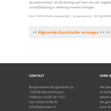
de parkrecreant, als de aanslag aan hem zou zijn opgel
omzetbelasting in rekening moeten brengen.
Bron: Hof Arnhem-Leeuwarden | jurisprudentie | ECLINLGHARL
Bericht
Afgezonderd particulier vermogen
navigatie
CONTACT
OVER O
Burgemeester Burgerstraat 2a
We bied
1749 EB Warmenhuizen
zo behe
Telefoon:
(0226) 39 13 07
advies e
Fax: (0226) 39 48 35
We geve
info@latenstein.nl
kunt do