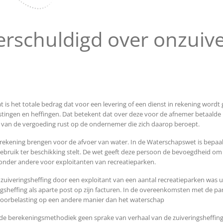
rschuldigd over onzuive
is het totale bedrag dat voor een levering of een dienst in rekening wordt
stingen en heffingen. Dat betekent dat over deze voor de afnemer betaald
ng van de vergoeding rust op de ondernemer die zich daarop beroept.
n rekening brengen voor de afvoer van water. In de Waterschapswet is bepaa
gebruik ter beschikking stelt. De wet geeft deze persoon de bevoegdheid om
t onder andere voor exploitanten van recreatieparken.
n zuiveringsheffing door een exploitant van een aantal recreatieparken wa
gsheffing als aparte post op zijn facturen. In de overeenkomsten met de p
oorbelasting op een andere manier dan het waterschap
 berekeningsmethodiek geen sprake van verhaal van de zuiveringsheffing