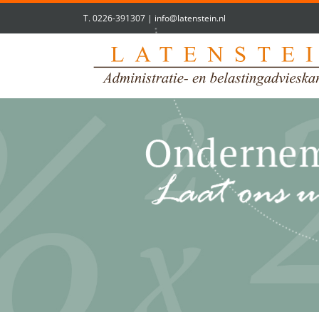
T.
0226-391307
|
info@latenstein.nl