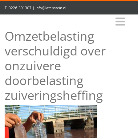
T.
0226-391307
|
info@latenstein.nl
Omzetbelasting
verschuldigd over
onzuivere
doorbelasting
zuiveringsheffing