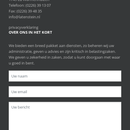
Telefoon:
(0226) 39 13 07
Fax: (0226) 39 48 35
info@latenstein.nl
privacyverklaring
OVER ONS IN HET KORT
We bieden een breed pakket aan diensten, zo beheren wij uw
administratie, geven u advies en zijn kritisch in belastingzaken.
We geven u zekerheid in zaken, zodat u kunt doorgaan met waar
u goed in bent.