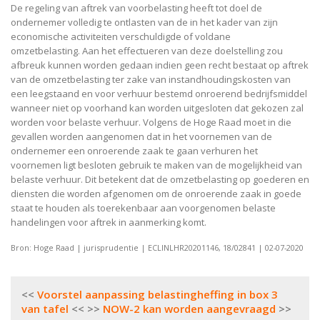
De regeling van aftrek van voorbelasting heeft tot doel de
ondernemer volledig te ontlasten van de in het kader van zijn
economische activiteiten verschuldigde of voldane
omzetbelasting. Aan het effectueren van deze doelstelling zou
afbreuk kunnen worden gedaan indien geen recht bestaat op aftrek
van de omzetbelasting ter zake van instandhoudingskosten van
een leegstaand en voor verhuur bestemd onroerend bedrijfsmiddel
wanneer niet op voorhand kan worden uitgesloten dat gekozen zal
worden voor belaste verhuur. Volgens de Hoge Raad moet in die
gevallen worden aangenomen dat in het voornemen van de
ondernemer een onroerende zaak te gaan verhuren het
voornemen ligt besloten gebruik te maken van de mogelijkheid van
belaste verhuur. Dit betekent dat de omzetbelasting op goederen en
diensten die worden afgenomen om de onroerende zaak in goede
staat te houden als toerekenbaar aan voorgenomen belaste
handelingen voor aftrek in aanmerking komt.
Bron: Hoge Raad | jurisprudentie | ECLINLHR20201146, 18/02841 | 02-07-2020
Bericht
Voorstel aanpassing belastingheffing in box 3
navigatie
van tafel
NOW-2 kan worden aangevraagd