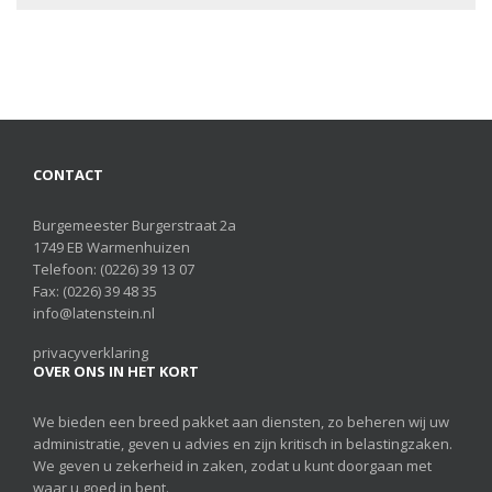
CONTACT
Burgemeester Burgerstraat 2a
1749 EB Warmenhuizen
Telefoon:
(0226) 39 13 07
Fax: (0226) 39 48 35
info@latenstein.nl
privacyverklaring
OVER ONS IN HET KORT
We bieden een breed pakket aan diensten, zo beheren wij uw
administratie, geven u advies en zijn kritisch in belastingzaken.
We geven u zekerheid in zaken, zodat u kunt doorgaan met
waar u goed in bent.