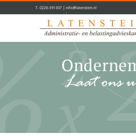
T.
0226-391307
|
info@latenstein.nl