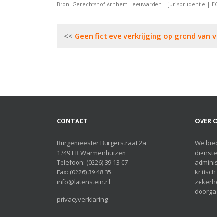
Bron: Gerechtshof Arnhem-Leeuwarden | jurisprudentie | EC
Bericht
Geen fictieve verkrijging op grond van 
navigatie
CONTACT
OVER O
Burgemeester Burgerstraat 2a
We bie
1749 EB Warmenhuizen
dienste
Telefoon:
(0226) 39 13 07
adminis
Fax: (0226) 39 48 35
kritisc
info@latenstein.nl
zekerhe
doorgaa
privacyverklaring