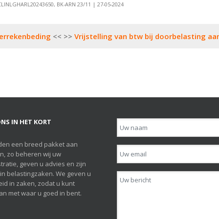
LINLGHARL20243650, BK-ARN 23/11 | 27-05-2024
verrekenbeding
Vrijstelling van btw bij doorbelasting a
NS IN HET KORT
den een breed pakket aan
n, zo beheren wij uw
tratie, geven u advies en zijn
h in belastingzaken. We geven u
id in zaken, zodat u kunt
n met waar u goed in bent.