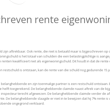
chreven rente eigenwonin
 zijn aftrekbaar. Ook rente, die niet is betaald maar is bijgeschreven 
oningschuld is het totaal van schulden die een belastingplichtige is aa
renten kwalificeert niet als eigenwoningschuld. Dit houdt in dat de rente 
n restschuld is ontstaan, kan de rente van die schuld nog gedurende 15 j
belanghebbende en zijn toenmalige partner is een restschuld ontstaan. Be
de helft toegerekend. De belanghebbende claimde naast aftrek van de bij
 de inspecteur terecht afgewezen. De belanghebbende claimde verder de a
nte. De belanghebbende slaagde er niet in te bewijzen dat hij 7% rente is
bbende ongegrond verklaard.