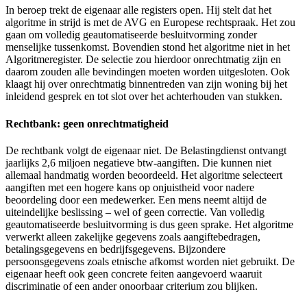
In beroep trekt de eigenaar alle registers open. Hij stelt dat het
algoritme in strijd is met de AVG en Europese rechtspraak. Het zou
gaan om volledig geautomatiseerde besluitvorming zonder
menselijke tussenkomst. Bovendien stond het algoritme niet in het
Algoritmeregister. De selectie zou hierdoor onrechtmatig zijn en
daarom zouden alle bevindingen moeten worden uitgesloten. Ook
klaagt hij over onrechtmatig binnentreden van zijn woning bij het
inleidend gesprek en tot slot over het achterhouden van stukken.
Rechtbank: geen onrechtmatigheid
De rechtbank volgt de eigenaar niet. De Belastingdienst ontvangt
jaarlijks 2,6 miljoen negatieve btw-aangiften. Die kunnen niet
allemaal handmatig worden beoordeeld. Het algoritme selecteert
aangiften met een hogere kans op onjuistheid voor nadere
beoordeling door een medewerker. Een mens neemt altijd de
uiteindelijke beslissing – wel of geen correctie. Van volledig
geautomatiseerde besluitvorming is dus geen sprake. Het algoritme
verwerkt alleen zakelijke gegevens zoals aangiftebedragen,
betalingsgegevens en bedrijfsgegevens. Bijzondere
persoonsgegevens zoals etnische afkomst worden niet gebruikt. De
eigenaar heeft ook geen concrete feiten aangevoerd waaruit
discriminatie of een ander onoorbaar criterium zou blijken.