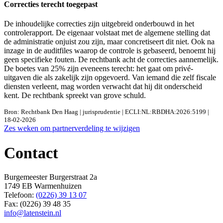
Correcties terecht toegepast
De inhoudelijke correcties zijn uitgebreid onderbouwd in het
controlerapport. De eigenaar volstaat met de algemene stelling dat
de administratie onjuist zou zijn, maar concretiseert dit niet. Ook na
inzage in de auditfiles waarop de controle is gebaseerd, benoemt hij
geen specifieke fouten. De rechtbank acht de correcties aannemelijk.
De boetes van 25% zijn eveneens terecht: het gaat om privé-
uitgaven die als zakelijk zijn opgevoerd. Van iemand die zelf fiscale
diensten verleent, mag worden verwacht dat hij dit onderscheid
kent. De rechtbank spreekt van grove schuld.
Bron: Rechtbank Den Haag | jurisprudentie | ECLI:NL:RBDHA:2026:5199 |
18-02-2026
Bericht
Zes weken om partnerverdeling te wijzigen
navigatie
Contact
Burgemeester Burgerstraat 2a
1749 EB Warmenhuizen
Telefoon:
(0226) 39 13 07
Fax: (0226) 39 48 35
info@latenstein.nl