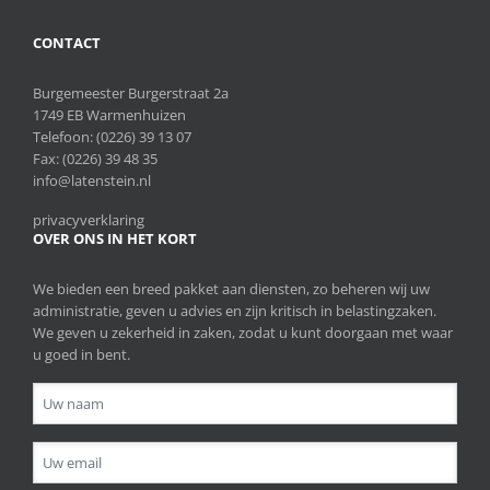
CONTACT
Burgemeester Burgerstraat 2a
1749 EB Warmenhuizen
Telefoon:
(0226) 39 13 07
Fax: (0226) 39 48 35
info@latenstein.nl
privacyverklaring
OVER ONS IN HET KORT
We bieden een breed pakket aan diensten, zo beheren wij uw
administratie, geven u advies en zijn kritisch in belastingzaken.
We geven u zekerheid in zaken, zodat u kunt doorgaan met waar
u goed in bent.