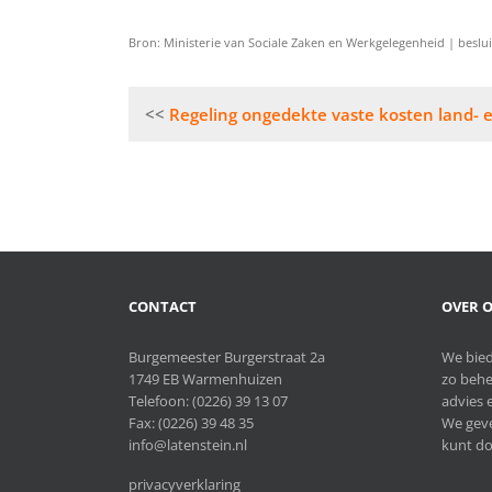
Bron: Ministerie van Sociale Zaken en Werkgelegenheid | beslu
Bericht
Regeling ongedekte vaste kosten land- 
navigatie
CONTACT
OVER O
Burgemeester Burgerstraat 2a
We bied
1749 EB Warmenhuizen
zo behe
Telefoon:
(0226) 39 13 07
advies e
Fax: (0226) 39 48 35
We geve
info@latenstein.nl
kunt do
privacyverklaring