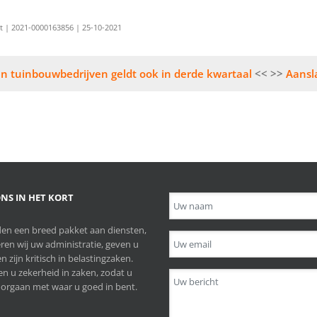
it | 2021-0000163856 | 25-10-2021
en tuinbouwbedrijven geldt ook in derde kwartaal
Aansl
NS IN HET KORT
en een breed pakket aan diensten,
ren wij uw administratie, geven u
n zijn kritisch in belastingzaken.
n u zekerheid in zaken, zodat u
orgaan met waar u goed in bent.