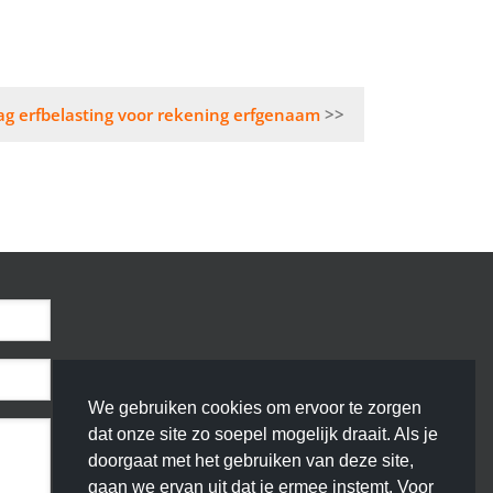
ag erfbelasting voor rekening erfgenaam
We gebruiken cookies om ervoor te zorgen
dat onze site zo soepel mogelijk draait. Als je
doorgaat met het gebruiken van deze site,
gaan we ervan uit dat je ermee instemt. Voor