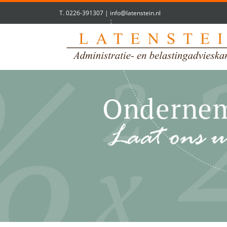
T.
0226-391307
|
info@latenstein.nl